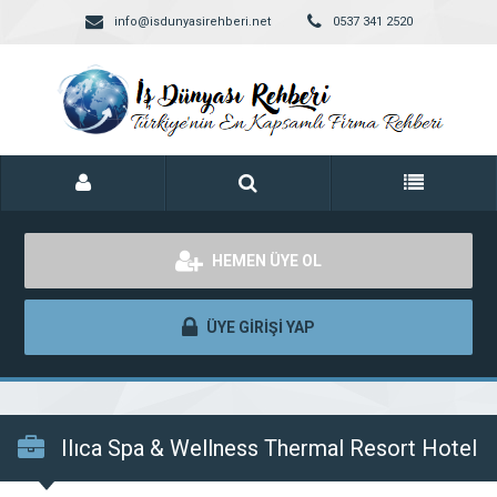
info@isdunyasirehberi.net
0537 341 2520
HEMEN ÜYE OL
ÜYE GİRİŞİ YAP
Ilıca Spa & Wellness Thermal Resort Hotel