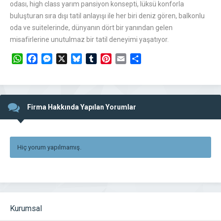
odası, high class yarım pansiyon konsepti, lüksü konforla
buluşturan sıra dışı tatil anlayışı ile her biri deniz gören, balkonlu
oda ve suitelerinde, dünyanın dört bir yanından gelen
misafirlerine unutulmaz bir tatil deneyimi yaşatıyor.
WhatsApp
Facebook
Messenger
X
Bluesky
Tumblr
Pinterest
Email
Share
Firma Hakkında Yapılan Yorumlar
Hiç yorum yapılmamış.
Kurumsal