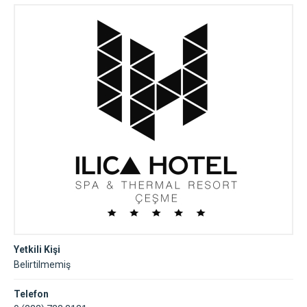
İzmir
Yetkili Kişi
Belirtilmemiş
Telefon