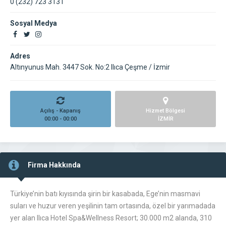
0 (232) 723 3131
Sosyal Medya
Adres
Altınyunus Mah. 3447 Sok. No:2 Ilıca Çeşme / İzmir
Açılış - Kapanış
Hizmet Bölgesi
00:00 - 00:00
İZMİR
Firma Hakkında
Türkiye’nin batı kıyısında şirin bir kasabada, Ege’nin masmavi
suları ve huzur veren yeşilinin tam ortasında, özel bir yarımadada
yer alan Ilıca Hotel Spa&Wellness Resort; 30.000 m2 alanda, 310