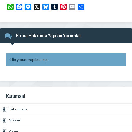
WhatsApp
Facebook
Messenger
X
Bluesky
Tumblr
Pinterest
Email
Share
Firma Hakkında Yapılan Yorumlar
Hiç yorum yapılmamış.
Kurumsal
Hakkımızda
Misyon
Vizyon