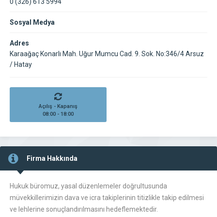
0 (326) 613 5994
Sosyal Medya
Adres
Karaağaç Konarlı Mah. Uğur Mumcu Cad. 9. Sok. No:346/4 Arsuz
/ Hatay
Açılış - Kapanış
08:00 - 18:00
Firma Hakkında
Hukuk büromuz, yasal düzenlemeler doğrultusunda
müvekkillerimizin dava ve icra takiplerinin titizlikle takip edilmesi
ve lehlerine sonuçlandırılmasını hedeflemektedir.