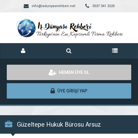
info@isdunyasirehberi.net
0537 341 2520
HEMEN ÜYE OL
ÜYE GİRİŞİ YAP
Güzeltepe Hukuk Bürosu Arsuz