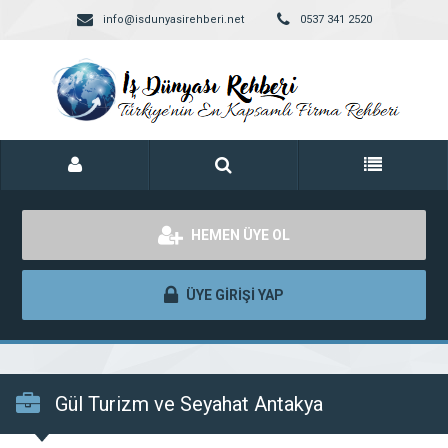
info@isdunyasirehberi.net
0537 341 2520
HEMEN ÜYE OL
ÜYE GİRİŞİ YAP
Gül Turizm ve Seyahat Antakya