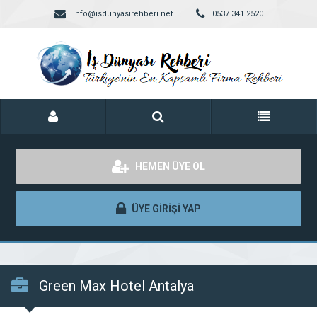
info@isdunyasirehberi.net
0537 341 2520
HEMEN ÜYE OL
ÜYE GİRİŞİ YAP
Green Max Hotel Antalya