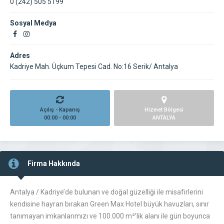
0 (242) 505 5199
Sosyal Medya
Adres
Kadriye Mah. Üçkum Tepesi Cad. No:16 Serik/ Antalya
Açılış - Kapanış
Hizmet Bölgesi
00:00 - 00:00
ANTALYA
Firma Hakkında
Antalya / Kadriye’de bulunan ve doğal güzelliği ile misafirlerini
kendisine hayran bırakan Green Max Hotel büyük havuzları, sınır
tanımayan imkanlarımızı ve 100.000 m²’lik alanı ile gün boyunca