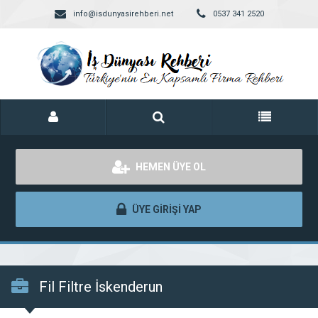
info@isdunyasirehberi.net
0537 341 2520
HEMEN ÜYE OL
ÜYE GİRİŞİ YAP
Fil Filtre İskenderun