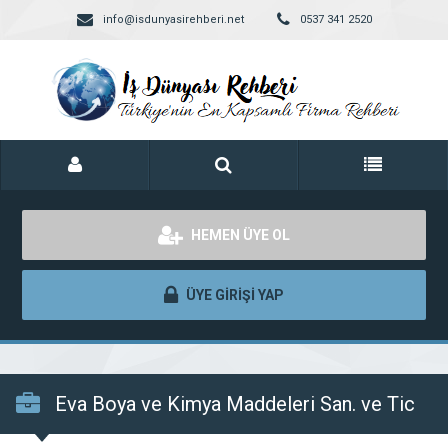
info@isdunyasirehberi.net
0537 341 2520
HEMEN ÜYE OL
ÜYE GİRİŞİ YAP
Eva Boya ve Kimya Maddeleri San. ve Tic