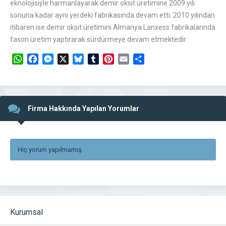
eknolojisiyle harmanlayarak demir oksit üretimine 2009 yılı
sonuna kadar aynı yerdeki fabrikasında devam etti. 2010 yılından
itibaren ise demir oksit üretimini Almanya Lanxess fabrikalarında
fason üretim yaptırarak sürdürmeye devam etmektedir.
WhatsApp
Facebook
Messenger
X
Bluesky
Tumblr
Pinterest
Email
Share
Firma Hakkında Yapılan Yorumlar
Hiç yorum yapılmamış.
Kurumsal