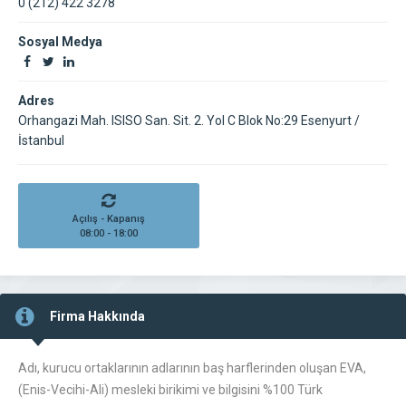
0 (212) 422 3278
Sosyal Medya
Adres
Orhangazi Mah. ISISO San. Sit. 2. Yol C Blok No:29 Esenyurt /
İstanbul
Açılış - Kapanış
08:00 - 18:00
Firma Hakkında
Adı, kurucu ortaklarının adlarının baş harflerinden oluşan EVA,
(Enis-Vecihi-Ali) mesleki birikimi ve bilgisini %100 Türk