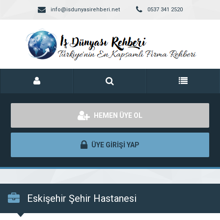
info@isdunyasirehberi.net
0537 341 2520
HEMEN ÜYE OL
ÜYE GİRİŞİ YAP
Eskişehir Şehir Hastanesi