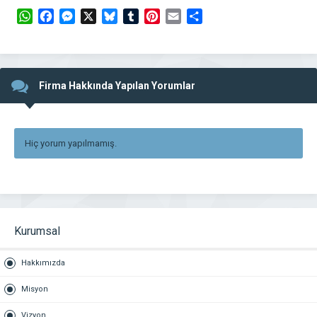
WhatsApp
Facebook
Messenger
X
Bluesky
Tumblr
Pinterest
Email
Share
Firma Hakkında Yapılan Yorumlar
Hiç yorum yapılmamış.
Kurumsal
Hakkımızda
Misyon
Vizyon