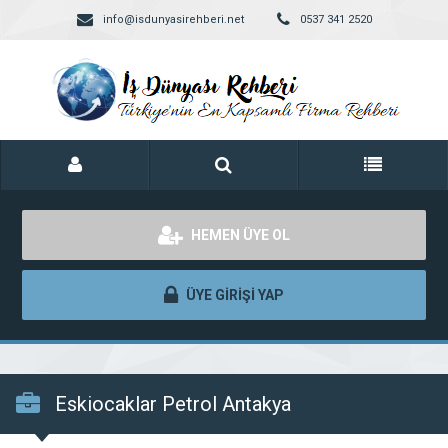
info@isdunyasirehberi.net
0537 341 2520
HEMEN ÜYE OL
ÜYE GİRİŞİ YAP
Eskiocaklar Petrol Antakya