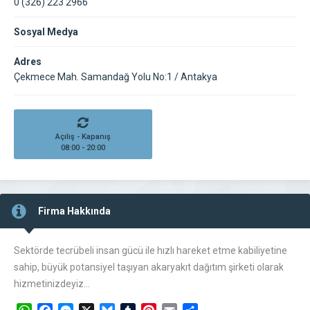
0 (326) 223 2966
Sosyal Medya
Adres
Çekmece Mah. Samandağ Yolu No:1 / Antakya
Açılış - Kapanış
08:00 - 20:00
Firma Hakkında
Sektörde tecrübeli insan gücü ile hızlı hareket etme kabiliyetine
sahip, büyük potansiyel taşıyan akaryakıt dağıtım şirketi olarak
hizmetinizdeyiz…