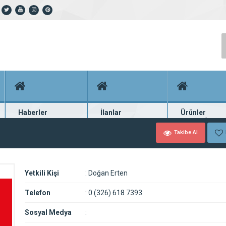
Haberler
İlanlar
Ürünler
En güncel haberler
Güncel seri ilanlar
Binlerce firma ü
Takibe Al
Yetkili Kişi
:
Doğan Erten
Telefon
:
0 (326) 618 7393
Sosyal Medya
: