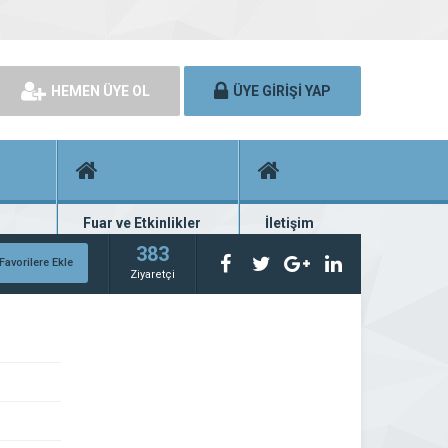
HEMEN ÜYE OL
ÜYE GİRİŞİ YAP
Fuar ve Etkinlikler
İletişim
rünü
Fuar ve etkinlik planları
Bize ulaşın
383
Favorilere Ekle
Ziyaretçi