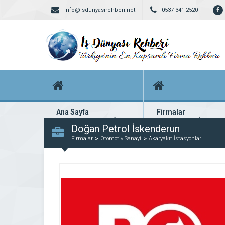
info@isdunyasirehberi.net
0537 341 2520
Ana Sayfa
Firmalar
Firma rehberi ana sayfanız
Yüzlerce kayıtlı firma
Doğan Petrol İskenderun
Firmalar
Otomotiv Sanayi
Akaryakıt İstasyonları