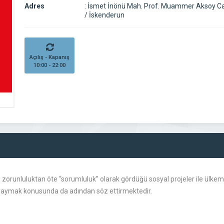
Adres
:
İsmet İnönü Mah. Prof. Muammer Aksoy Ca
/ İskenderun
Açılış - Kapanış
10:00 - 22:00
, zorunluluktan öte “sorumluluk” olarak gördüğü sosyal projeler ile ülkemi
yaymak konusunda da adından söz ettirmektedir.