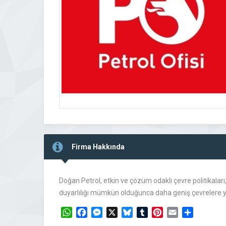
Firma Hakkında
Doğan Petrol, etkin ve çözüm odaklı çevre politikaları
duyarlılığı mümkün olduğunca daha geniş çevrelere 
WhatsApp
Facebook
Messenger
X
Bluesky
Tumblr
Pinterest
Email
Share