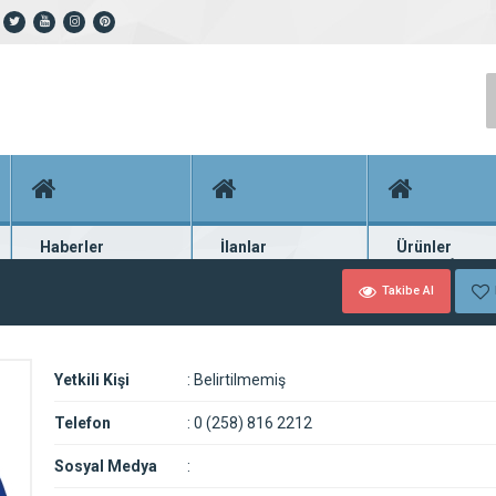
Haberler
İlanlar
Ürünler
En güncel haberler
Güncel seri ilanlar
Binlerce firma ü
Takibe Al
Yetkili Kişi
:
Belirtilmemiş
Telefon
:
0 (258) 816 2212
Sosyal Medya
: