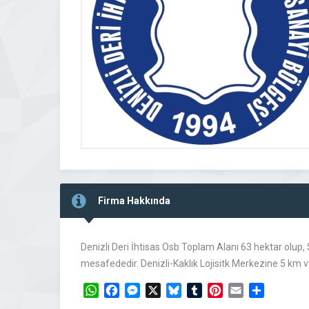
Firma Hakkında
Denizli Deri İhtisas Osb Toplam Alanı 63 hektar olup,
mesafededir. Denizli-Kaklık Lojisitk Merkezine 5 k
WhatsApp
Facebook
Messenger
X
Bluesky
Tumblr
Pinterest
Email
Share