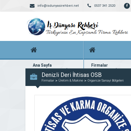
info@isdunyasirehberi.net
0537 341 2520
Ana Sayfa
Firmalar
Firma rehberi ana sayfanız
Yüzlerce kayıtlı firma
Denizli Deri İhtisas OSB
Firmalar
Üretim & Makine
Organize Sanayi Bölgeleri