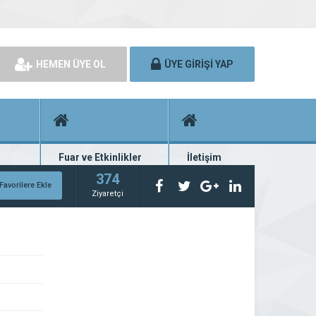
HEMEN ÜYE OL
ÜYE GİRİŞİ YAP
Fuar ve Etkinlikler
İletişim
rünü
Fuar ve etkinlik planları
Bize ulaşın
374
Favorilere Ekle
Ziyaretçi