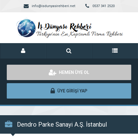
info@isdunyasirehberi.net
0537 341 2520
HEMEN ÜYE OL
ÜYE GİRİŞİ YAP
Dendro Parke Sanayi A.Ş. İstanbul