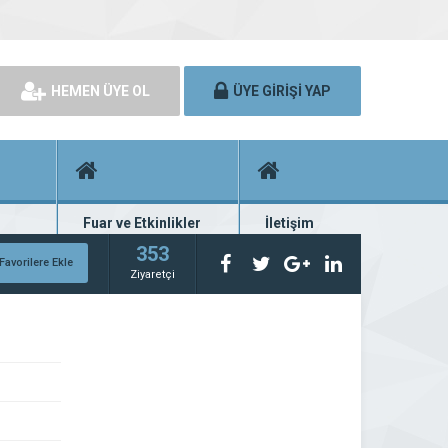
HEMEN ÜYE OL
ÜYE GİRİŞİ YAP
Fuar ve Etkinlikler
İletişim
rünü
Fuar ve etkinlik planları
Bize ulaşın
353
Favorilere Ekle
Ziyaretçi