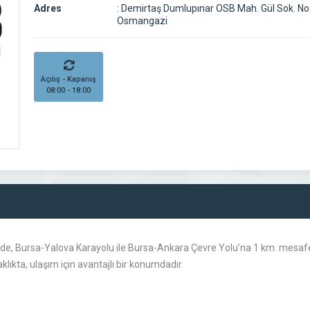
Adres
:
Demirtaş Dumlupınar OSB Mah. Gül Sok. No
Osmangazi
Açılış - Kapanış
08:00 - 18:00
de, Bursa-Yalova Karayolu ile Bursa-Ankara Çevre Yolu’na 1 km. mesafe
lıkta, ulaşım için avantajlı bir konumdadır.