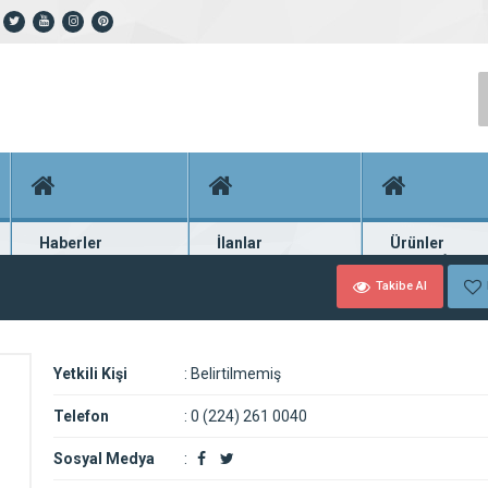
Haberler
İlanlar
Ürünler
En güncel haberler
Güncel seri ilanlar
Binlerce firma ü
Takibe Al
Yetkili Kişi
:
Belirtilmemiş
Telefon
:
0 (224) 261 0040
Sosyal Medya
: