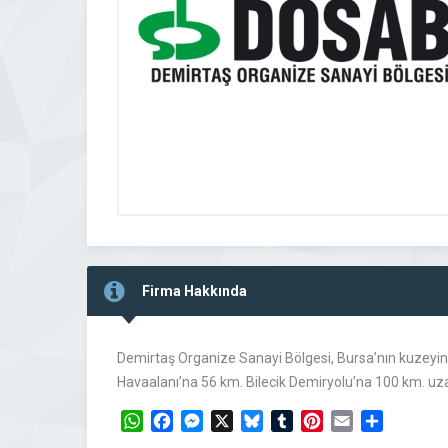
Firma Hakkında
Demirtaş Organize Sanayi Bölgesi, Bursa’nın kuzeyin
Havaalanı’na 56 km. Bilecik Demiryolu’na 100 km. uzak
WhatsApp
Facebook
Messenger
X
Bluesky
Tumblr
Pinterest
Email
Share