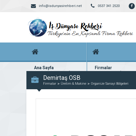
info@isdunyasirehberi.net
0537 341 2520
Ana Sayfa
Firmalar
Firma rehberi ana sayfanız
Yüzlerce kayıtlı firma
Demirtaş OSB
Firmalar
Üretim & Makine
Organize Sanayi Bölgeleri