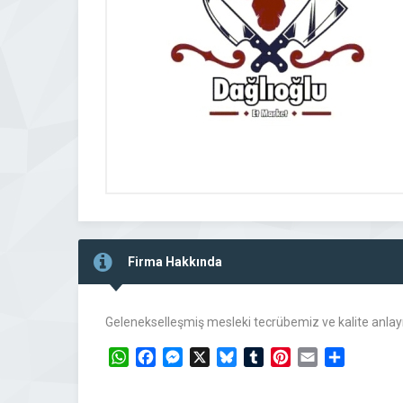
Firma Hakkında
Gelenekselleşmiş mesleki tecrübemiz ve kalite anlayı
WhatsApp
Facebook
Messenger
X
Bluesky
Tumblr
Pinterest
Email
Share