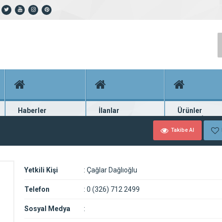
Haberler
İlanlar
Ürünler
En güncel haberler
Güncel seri ilanlar
Binlerce firma ü
Takibe Al
Yetkili Kişi
:
Çağlar Dağlıoğlu
Telefon
:
0 (326) 712 2499
Sosyal Medya
: