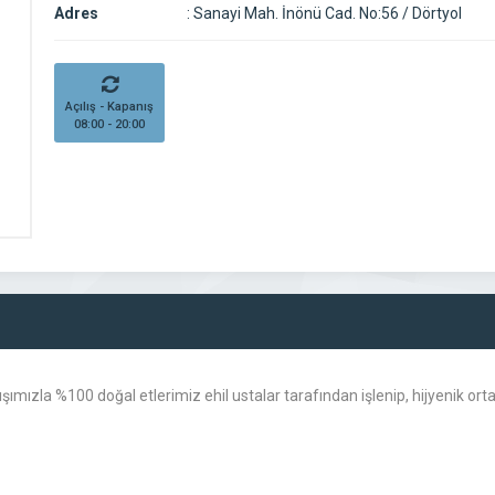
Adres
:
Sanayi Mah. İnönü Cad. No:56 / Dörtyol
Açılış - Kapanış
08:00 - 20:00
şımızla %100 doğal etlerimiz ehil ustalar tarafından işlenip, hijyenik 