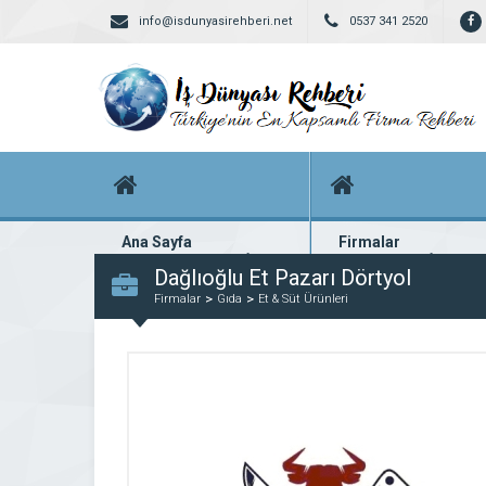
info@isdunyasirehberi.net
0537 341 2520
Ana Sayfa
Firmalar
Firma rehberi ana sayfanız
Yüzlerce kayıtlı firma
Dağlıoğlu Et Pazarı Dörtyol
Firmalar
Gıda
Et & Süt Ürünleri