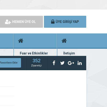
HEMEN ÜYE OL
ÜYE GİRİŞİ YAP
Fuar ve Etkinlikler
İletişim
rünü
Fuar ve etkinlik planları
Bize ulaşın
352
Favorilere Ekle
Ziyaretçi