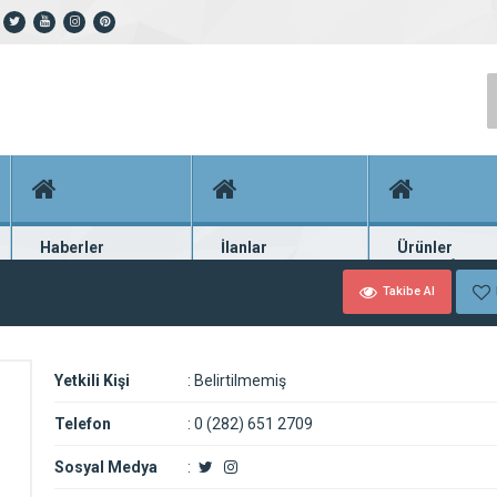
Haberler
İlanlar
Ürünler
En güncel haberler
Güncel seri ilanlar
Binlerce firma ü
Takibe Al
Yetkili Kişi
:
Belirtilmemiş
Telefon
:
0 (282) 651 2709
Sosyal Medya
: