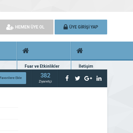
HEMEN ÜYE OL
ÜYE GİRİŞİ YAP
Fuar ve Etkinlikler
İletişim
rünü
Fuar ve etkinlik planları
Bize ulaşın
382
Favorilere Ekle
Ziyaretçi