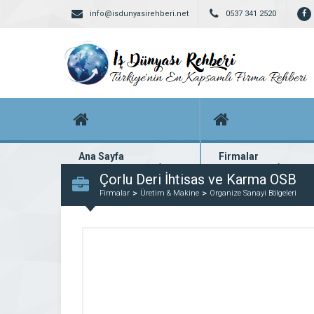
info@isdunyasirehberi.net
0537 341 2520
Ana Sayfa
Firmalar
Firma rehberi ana sayfanız
Yüzlerce kayıtlı firma
Çorlu Deri İhtisas ve Karma OSB
Firmalar
Üretim & Makine
Organize Sanayi Bölgeleri