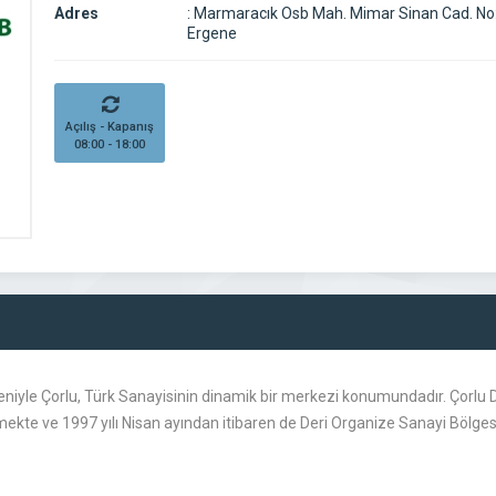
Adres
:
Marmaracık Osb Mah. Mimar Sinan Cad. No:
Ergene
Açılış - Kapanış
08:00 - 18:00
niyle Çorlu, Türk Sanayisinin dinamik bir merkezi konumundadır. Çorlu De
ürmekte ve 1997 yılı Nisan ayından itibaren de Deri Organize Sanayi Bölg