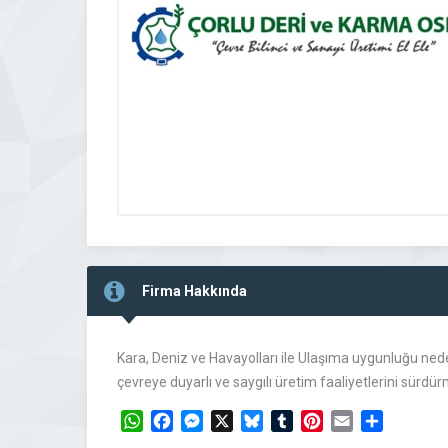
Firma Hakkında
Kara, Deniz ve Havayolları ile Ulaşıma uygunluğu nede
çevreye duyarlı ve saygılı üretim faaliyetlerini sürd
WhatsApp
Facebook
Messenger
X
Bluesky
Tumblr
Pinterest
Email
Share