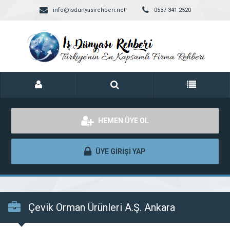
info@isdunyasirehberi.net
0537 341 2520
HEMEN ÜYE OL
ÜYE GİRİŞİ YAP
Çevik Orman Ürünleri A.Ş. Ankara