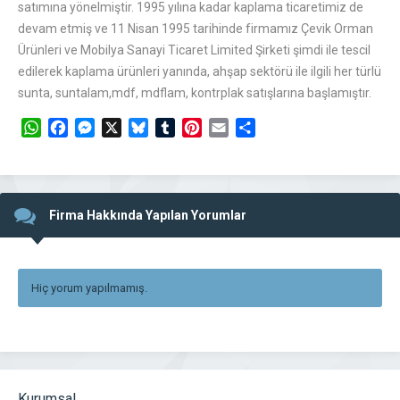
satımına yönelmiştir. 1995 yılına kadar kaplama ticaretimiz de
devam etmiş ve 11 Nisan 1995 tarihinde firmamız Çevik Orman
Ürünleri ve Mobilya Sanayi Ticaret Limited Şirketi şimdi ile tescil
edilerek kaplama ürünleri yanında, ahşap sektörü ile ilgili her türlü
sunta, suntalam,mdf, mdflam, kontrplak satışlarına başlamıştır.
WhatsApp
Facebook
Messenger
X
Bluesky
Tumblr
Pinterest
Email
Share
Firma Hakkında Yapılan Yorumlar
Hiç yorum yapılmamış.
Kurumsal