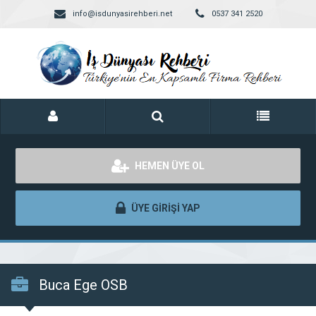
info@isdunyasirehberi.net
0537 341 2520
HEMEN ÜYE OL
ÜYE GİRİŞİ YAP
Buca Ege OSB