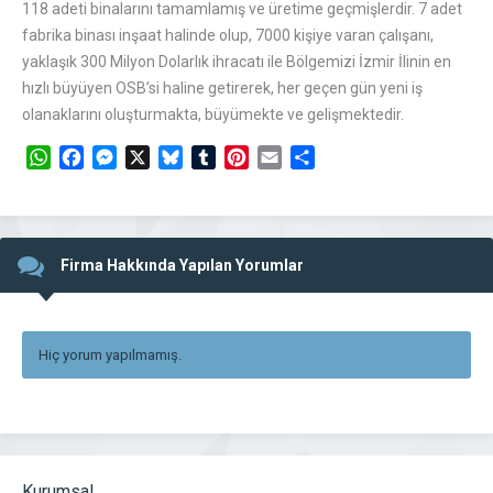
118 adeti binalarını tamamlamış ve üretime geçmişlerdir. 7 adet
fabrika binası inşaat halinde olup, 7000 kişiye varan çalışanı,
yaklaşık 300 Milyon Dolarlık ihracatı ile Bölgemizi İzmir İlinin en
hızlı büyüyen OSB’si haline getirerek, her geçen gün yeni iş
olanaklarını oluşturmakta, büyümekte ve gelişmektedir.
WhatsApp
Facebook
Messenger
X
Bluesky
Tumblr
Pinterest
Email
Share
Firma Hakkında Yapılan Yorumlar
Hiç yorum yapılmamış.
Kurumsal