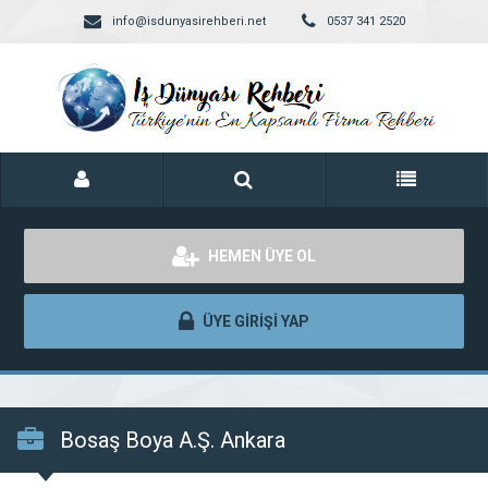
info@isdunyasirehberi.net
0537 341 2520
HEMEN ÜYE OL
ÜYE GİRİŞİ YAP
Bosaş Boya A.Ş. Ankara