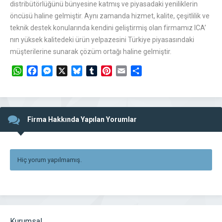
distribütörlüğünü bünyesine katmış ve piyasadaki yeniliklerin
öncüsü haline gelmiştir. Aynı zamanda hizmet, kalite, çeşitlilik ve
teknik destek konularında kendini geliştirmiş olan firmamız ICA’
nın yüksek kalitedeki ürün yelpazesini Türkiye piyasasındaki
müşterilerine sunarak çözüm ortağı haline gelmiştir.
WhatsApp
Facebook
Messenger
X
Bluesky
Tumblr
Pinterest
Email
Share
Firma Hakkında Yapılan Yorumlar
Hiç yorum yapılmamış.
Kurumsal