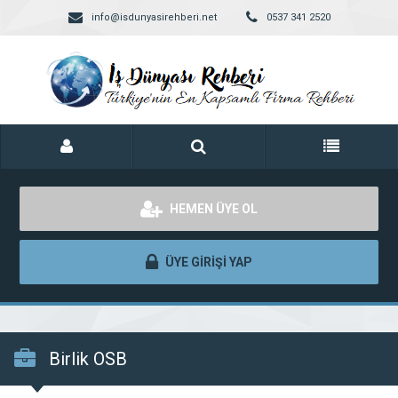
info@isdunyasirehberi.net
0537 341 2520
HEMEN ÜYE OL
ÜYE GİRİŞİ YAP
Birlik OSB