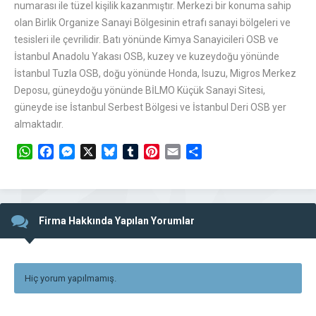
numarası ile tüzel kişilik kazanmıştır. Merkezi bir konuma sahip
olan Birlik Organize Sanayi Bölgesinin etrafı sanayi bölgeleri ve
tesisleri ile çevrilidir. Batı yönünde Kimya Sanayicileri OSB ve
İstanbul Anadolu Yakası OSB, kuzey ve kuzeydoğu yönünde
İstanbul Tuzla OSB, doğu yönünde Honda, Isuzu, Migros Merkez
Deposu, güneydoğu yönünde BİLMO Küçük Sanayi Sitesi,
güneyde ise İstanbul Serbest Bölgesi ve İstanbul Deri OSB yer
almaktadır.
WhatsApp
Facebook
Messenger
X
Bluesky
Tumblr
Pinterest
Email
Share
Firma Hakkında Yapılan Yorumlar
Hiç yorum yapılmamış.