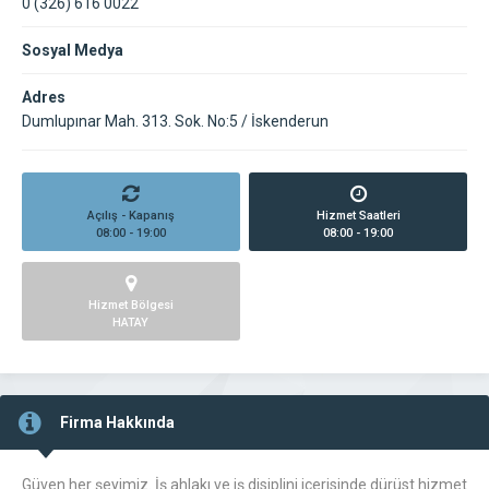
0 (326) 616 0022
Sosyal Medya
Adres
Dumlupınar Mah. 313. Sok. No:5 / İskenderun
Açılış - Kapanış
Hizmet Saatleri
08:00 - 19:00
08:00 - 19:00
Hizmet Bölgesi
HATAY
Firma Hakkında
Güven her şeyimiz. İş ahlakı ve iş disiplini içerisinde dürüst hizmet