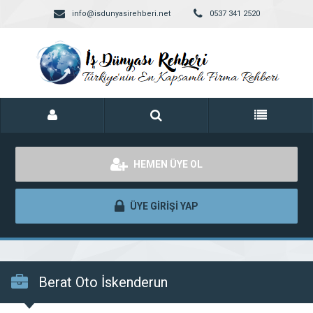
info@isdunyasirehberi.net
0537 341 2520
HEMEN ÜYE OL
ÜYE GİRİŞİ YAP
Berat Oto İskenderun