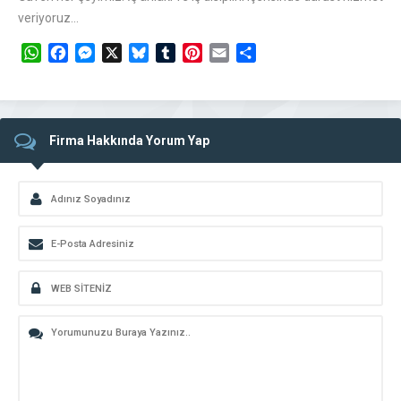
veriyoruz…
WhatsApp
Facebook
Messenger
X
Bluesky
Tumblr
Pinterest
Email
Share
Firma Hakkında Yorum Yap