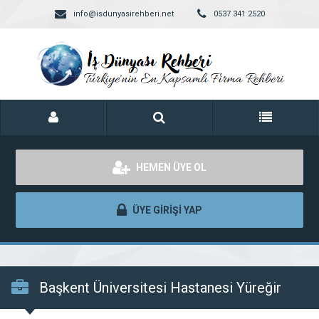
info@isdunyasirehberi.net
0537 341 2520
HEMEN ÜYE OL
ÜYE GİRİŞİ YAP
Başkent Üniversitesi Hastanesi Yüreğir