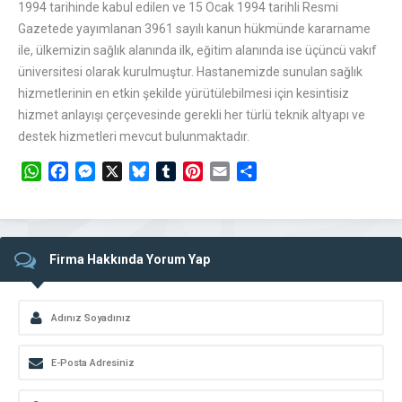
1994 tarihinde kabul edilen ve 15 Ocak 1994 tarihli Resmi
Gazetede yayımlanan 3961 sayılı kanun hükmünde kararname
ile, ülkemizin sağlık alanında ilk, eğitim alanında ise üçüncü vakıf
üniversitesi olarak kurulmuştur. Hastanemizde sunulan sağlık
hizmetlerinin en etkin şekilde yürütülebilmesi için kesintisiz
hizmet anlayışı çerçevesinde gerekli her türlü teknik altyapı ve
destek hizmetleri mevcut bulunmaktadır.
WhatsApp
Facebook
Messenger
X
Bluesky
Tumblr
Pinterest
Email
Share
Firma Hakkında Yorum Yap