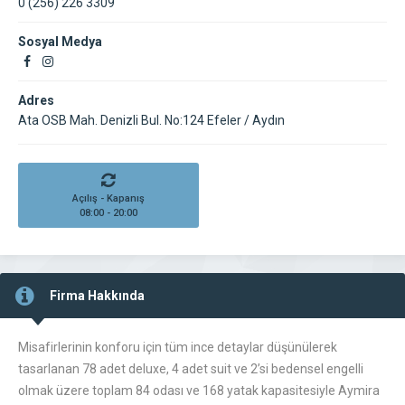
0 (256) 226 3309
Sosyal Medya
Adres
Ata OSB Mah. Denizli Bul. No:124 Efeler / Aydın
Açılış - Kapanış
08:00 - 20:00
Firma Hakkında
Misafirlerinin konforu için tüm ince detaylar düşünülerek
tasarlanan 78 adet deluxe, 4 adet suit ve 2’si bedensel engelli
olmak üzere toplam 84 odası ve 168 yatak kapasitesiyle Aymira