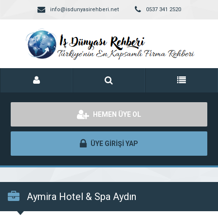
info@isdunyasirehberi.net
0537 341 2520
HEMEN ÜYE OL
ÜYE GİRİŞİ YAP
Aymira Hotel & Spa Aydın