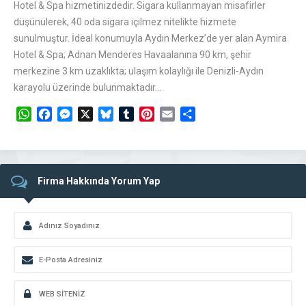
Hotel & Spa hizmetinizdedir. Sigara kullanmayan misafirler
düşünülerek, 40 oda sigara içilmez nitelikte hizmete
sunulmuştur. İdeal konumuyla Aydın Merkez’de yer alan Aymira
Hotel & Spa; Adnan Menderes Havaalanına 90 km, şehir
merkezine 3 km uzaklıkta; ulaşım kolaylığı ile Denizli-Aydın
karayolu üzerinde bulunmaktadır…
WhatsApp
Facebook
Messenger
X
Bluesky
Tumblr
Pinterest
Email
Share
Firma Hakkında Yorum Yap