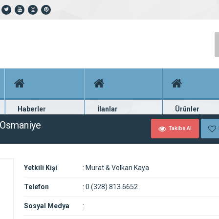
Haberler
İlanlar
Ürünler
En güncel haberler
Güncel seri ilanlar
Binlerce firma ü
k Osmaniye
Takibe Al
Yetkili Kişi
:
Murat & Volkan Kaya
Telefon
:
0 (328) 813 6652
Sosyal Medya
: