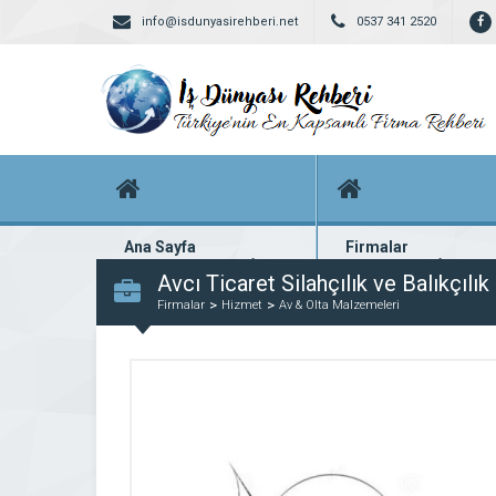
info@isdunyasirehberi.net
0537 341 2520
Ana Sayfa
Firmalar
Firma rehberi ana sayfanız
Yüzlerce kayıtlı firma
Avcı Ticaret Silahçılık ve Balıkçılı
Firmalar
Hizmet
Av & Olta Malzemeleri