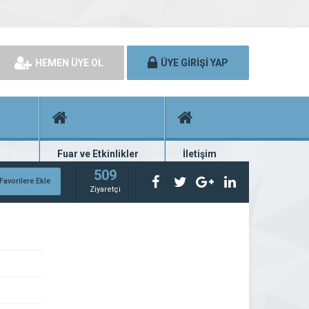
HEMEN ÜYE OL
ÜYE GİRİŞİ YAP
Fuar ve Etkinlikler
İletişim
rünü
Fuar ve etkinlik planları
Bize ulaşın
509
Favorilere Ekle
Ziyaretçi