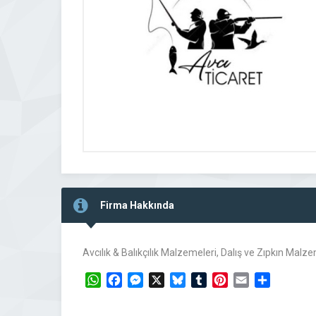
Firma Hakkında
Avcılık & Balıkçılık Malzemeleri, Dalış ve Zıpkın Mal
WhatsApp
Facebook
Messenger
X
Bluesky
Tumblr
Pinterest
Email
Share