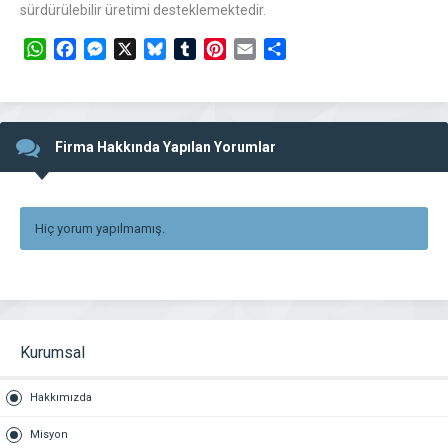
sürdürülebilir üretimi desteklemektedir.
WhatsApp
Facebook
Messenger
X
Bluesky
Tumblr
Pinterest
Email
Share
Firma Hakkında Yapılan Yorumlar
Hiç yorum yapılmamış.
Kurumsal
Hakkımızda
Misyon