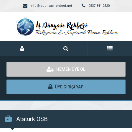
info@isdunyasirehberi.net
0537 341 2520
HEMEN ÜYE OL
ÜYE GİRİŞİ YAP
Atatürk OSB