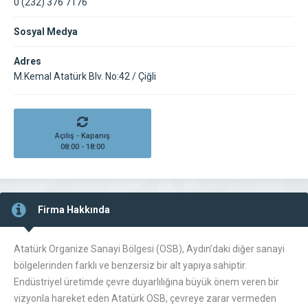
0 (232) 376 7176
Sosyal Medya
Adres
M.Kemal Atatürk Blv. No:42 / Çiğli
Açılış - Kapanış
08:00 - 18:00
Firma Hakkında
Atatürk Organize Sanayi Bölgesi (OSB), Aydın’daki diğer sanayi
bölgelerinden farklı ve benzersiz bir alt yapıya sahiptir.
Endüstriyel üretimde çevre duyarlılığına büyük önem veren bir
vizyonla hareket eden Atatürk OSB, çevreye zarar vermeden