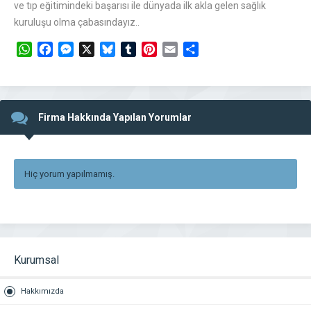
ve tıp eğitimindeki başarısı ile dünyada ilk akla gelen sağlık
kuruluşu olma çabasındayız..
WhatsApp
Facebook
Messenger
X
Bluesky
Tumblr
Pinterest
Email
Share
Firma Hakkında Yapılan Yorumlar
Hiç yorum yapılmamış.
Kurumsal
Hakkımızda