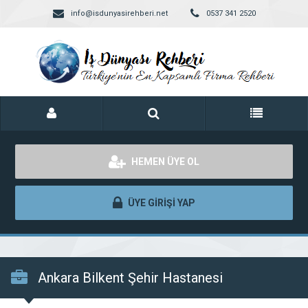
info@isdunyasirehberi.net
0537 341 2520
HEMEN ÜYE OL
ÜYE GİRİŞİ YAP
Ankara Bilkent Şehir Hastanesi