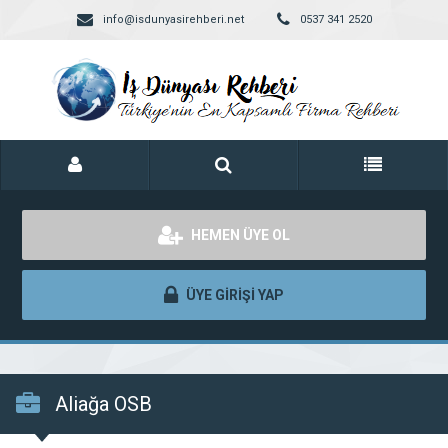
info@isdunyasirehberi.net
0537 341 2520
HEMEN ÜYE OL
ÜYE GİRİŞİ YAP
Aliağa OSB