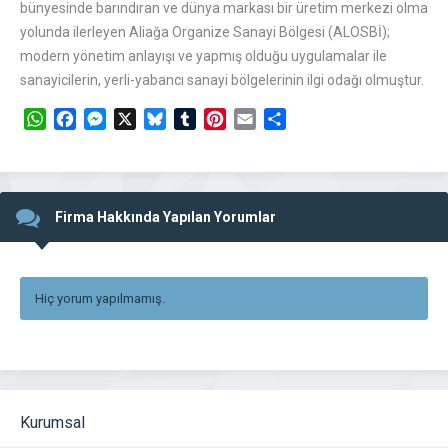
bünyesinde barındıran ve dünya markası bir üretim merkezi olma
yolunda ilerleyen Aliağa Organize Sanayi Bölgesi (ALOSBİ);
modern yönetim anlayışı ve yapmış olduğu uygulamalar ile
sanayicilerin, yerli-yabancı sanayi bölgelerinin ilgi odağı olmuştur.
WhatsApp
Facebook
Messenger
X
Bluesky
Tumblr
Pinterest
Email
Share
Firma Hakkında Yapılan Yorumlar
Hiç yorum yapılmamış.
Kurumsal