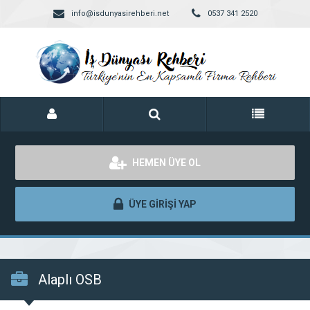
info@isdunyasirehberi.net
0537 341 2520
HEMEN ÜYE OL
ÜYE GİRİŞİ YAP
Alaplı OSB