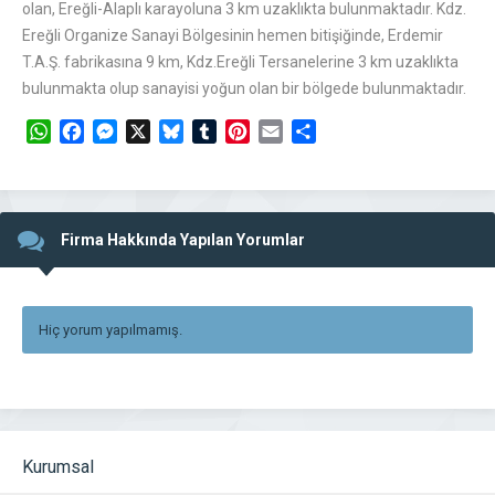
olan, Ereğli-Alaplı karayoluna 3 km uzaklıkta bulunmaktadır. Kdz.
Ereğli Organize Sanayi Bölgesinin hemen bitişiğinde, Erdemir
T.A.Ş. fabrikasına 9 km, Kdz.Ereğli Tersanelerine 3 km uzaklıkta
bulunmakta olup sanayisi yoğun olan bir bölgede bulunmaktadır.
WhatsApp
Facebook
Messenger
X
Bluesky
Tumblr
Pinterest
Email
Share
Firma Hakkında Yapılan Yorumlar
Hiç yorum yapılmamış.
Kurumsal