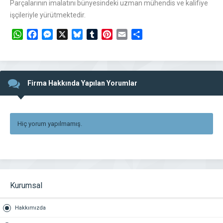
Parçalarının imalatını bünyesindeki uzman mühendis ve kalifiye
işçileriyle yürütmektedir.
WhatsApp
Facebook
Messenger
X
Bluesky
Tumblr
Pinterest
Email
Share
Firma Hakkında Yapılan Yorumlar
Hiç yorum yapılmamış.
Kurumsal
Hakkımızda