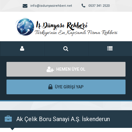
info@isdunyasirehberi.net
0537 341 2520
HEMEN ÜYE OL
ÜYE GİRİŞİ YAP
Ak Çelik Boru Sanayi A.Ş. İskenderun