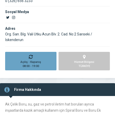
0 (326) 656 3233
Sosyal Medya
Adres
Org. San. Blg. Vali Utku Acun Blv. 2. Cad. No:2 Sarıseki /
İskenderun
Açılış - Kapanış
Hizmet Bölgesi
08:00 - 19:00
TÜRKİYE
Firma Hakkında
Ak Çelik Boru, su, gaz ve petrol iletim hat boruları ayrıca
inşaatlarda kazık amaçlı kullanım için Spiral Boru ve Boru Ek