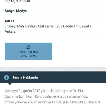
0 (312) 474 0035
Sosyal Medya
Adres
Ehlibeyt Mah. Ceyhun Atuf Kansu 1267 Cadde 1/1 Balgat /
Ankara
Açılış - Kapanış
08:00 - 20:00
Firma Hakkında
Çankaya Balgat’ta 2012 yılında kurulmuş olan “A+Plus
Gayrimenkul” Ticari, Konut satış ve kira pazarlamasında,
profesyonel ve kurumsal hizmet anlayışı ile almış olduğu başarılı