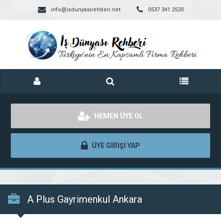
info@isdunyasirehberi.net
0537 341 2520
HEMEN ÜYE OL
ÜYE GİRİŞİ YAP
A Plus Gayrimenkul Ankara