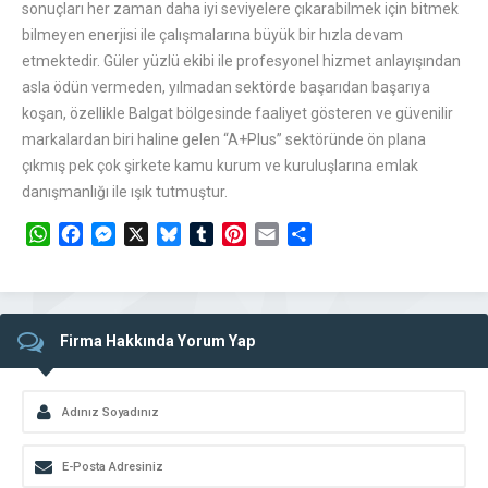
sonuçları her zaman daha iyi seviyelere çıkarabilmek için bitmek
bilmeyen enerjisi ile çalışmalarına büyük bir hızla devam
etmektedir. Güler yüzlü ekibi ile profesyonel hizmet anlayışından
asla ödün vermeden, yılmadan sektörde başarıdan başarıya
koşan, özellikle Balgat bölgesinde faaliyet gösteren ve güvenilir
markalardan biri haline gelen “A+Plus” sektöründe ön plana
çıkmış pek çok şirkete kamu kurum ve kuruluşlarına emlak
danışmanlığı ile ışık tutmuştur.
WhatsApp
Facebook
Messenger
X
Bluesky
Tumblr
Pinterest
Email
Share
Firma Hakkında Yorum Yap